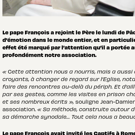
Le pape François a rejoint le Père le lundi de 
d’émotion dans le monde entier, et en particulie
effet été marqué par l’attention qu’il a portée au
profondément notre association.
«
C
ette attention nous a nourris, mais a aussi 
croyants, à changer de regard sur l’Eglise, not
faire des rencontres au-delà du périph. Et d’ai
par ses gestes, comme les visites en prison ch
et ses nombreux écrits
»,
souligne Jean-Damien 
association.
« Sa méthode, construite autour de
sa démarche synodale… Tout cela nous a beauc
Le pape François avait invité les Captifs à Rome