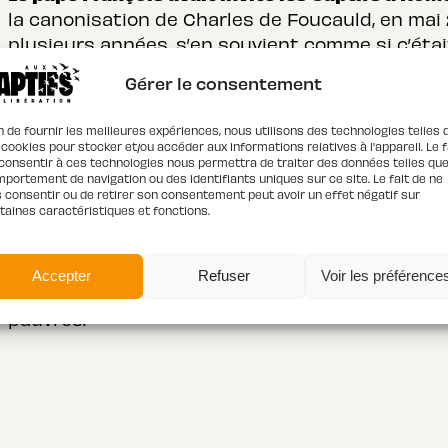
la canonisation de Charles de Foucauld, en mai 2
plusieurs années, s’en souvient comme si c’était
exceptionnel de ce voyage à Rome et de cette r
Gérer le consentement
tellement d’humilité dans le regard, il était un
fidèles ».
Présent également lors de ce voyage, J
n de fournir les meilleures expériences, nous utilisons des technologies telles 
personnes de la rue, mais aussi les bénévoles et
 cookies pour stocker et/ou accéder aux informations relatives à l'appareil. Le f
consentir à ces technologies nous permettra de traiter des données telles que
une phrase, que le souverain pontife avait dite
portement de navigation ou des identifiants uniques sur ce site. Le fait de ne
devant lui :
« Relevez-vous ! Il ne faut jamais 
 consentir ou de retirer son consentement peut avoir un effet négatif sur
taines caractéristiques et fonctions.
Seulement devant Dieu. »
Un message fort pour 
parcours de sortie de prostitution. Le pape nou
Aujourd’hui nous rendons grâce pour son pontifi
Accepter
Refuser
Voir les préférence
successeur et pour notre Eglise, pour qu’elle d
pauvres.