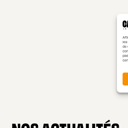
Afi
les
de 
com
pas
cer