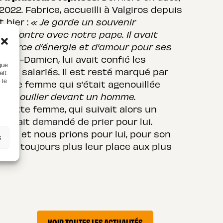
022. Fabrice, accueilli à Valgiros depuis
 hier :
« Je garde un souvenir
encontre avec notre pape. Il avait
e source d’énergie et d’amour pour ses
ean-Damien, lui avait confié les
que
 les salariés. Il est resté marqué par
ait
 le
 à une femme qui s’était agenouillée
s’agenouiller devant un homme.
cette femme, qui suivait alors un
s avait demandé de prier pour lui.
cat et nous prions pour lui, pour son
s
onne toujours plus leur place aux plus
VOIR TOUTES LES ACTUALITÉS