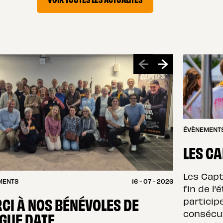
ÉVÈNEMENT
LES CA
Les Capt
MENTS
16 - 07 - 2026
fin de l’
CI À NOS BÉNÉVOLES DE
particip
consécut
GUE DATE