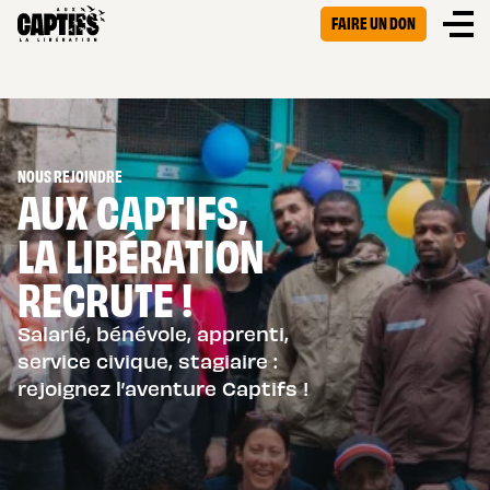
FAIRE UN DON
NOUS REJOINDRE
AUX CAPTIFS,
LA LIBÉRATION
RECRUTE !
Salarié, bénévole, apprenti,
service civique, stagiaire :
rejoignez l’aventure Captifs !