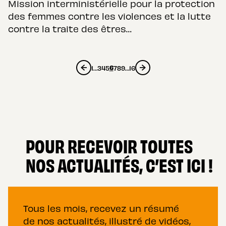
Mission interministérielle pour la protection
des femmes contre les violences et la lutte
contre la traite des êtres…
6
1
…
3
4
5
7
8
9
…
16
POUR RECEVOIR TOUTES
NOS ACTUALITÉS, C’EST ICI !
Tous les mois, recevez un résumé
de nos actualités, illustré de vidéos,