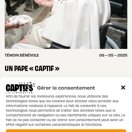
TÉMOIN BÉNÉVOLE
06 – 05 – 2025
UN PAPE « CAPTIF »
Le pape François a rejoint le Père le lundi de
Gérer le consentement
Pâques. Cette nouvelle a suscité beaucoup
d’émotion dans le monde entier, et en
Afin de fournir les meilleures expériences, nous utilisons des
technologies telles que les cookies pour stocker et/ou accéder aux
particulier chez les Captifs : son pontificat…
informations relatives à l'appareil. Le fait de consentir à ces
technologies nous permettra de traiter des données telles que le
comportement de navigation ou des identifiants uniques sur ce site. Le
fait de ne pas consentir ou de retirer son consentement peut avoir un
effet négatif sur certaines caractéristiques et fonctions.