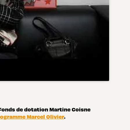
Fonds de dotation Martine Coisne
rogramme Marcel Olivier
.