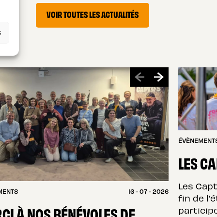
VOIR TOUTES LES ACTUALITÉS
s
ÉVÈNEMENT
LES CA
Les Capt
MENTS
16 - 07 - 2026
fin de l’
CI À NOS BÉNÉVOLES DE
particip