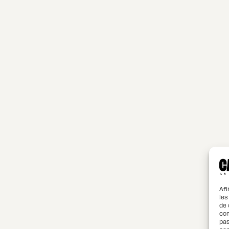
Afi
les
de 
com
pas