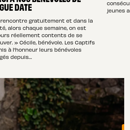
consécut
GUE DATE
jeunes a
 rencontre gratuitement et dans la
ité, alors chaque semaine, on est
ours réellement contents de se
uver. » Cécile, bénévole. Les Captifs
mis à l’honneur leurs bénévoles
gés depuis…