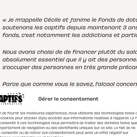
« Je m’appelle Cécile et j’anime le Fonds de do
soutenons les captifs depuis maintenant 3 an
fonds, c’est notamment les addictions et partic
Nous avons choisi de de financer plutôt du sal
absolument essentiel que il y ait des personn
s’occuper des personnes en très grande précari
Parce que comme vous le savez, l’alcool concer
très grande précarité. Les jeunes. On pourrait dir
Gérer le consentement
vrai que c’est une une une des causes qui nous
du fond. »
n de fournir les meilleures expériences, nous utilisons des technologies telles 
 cookies pour stocker et/ou accéder aux informations relatives à l'appareil. Le f
consentir à ces technologies nous permettra de traiter des données telles que
portement de navigation ou des identifiants uniques sur ce site. Le fait de ne
 consentir ou de retirer son consentement peut avoir un effet négatif sur