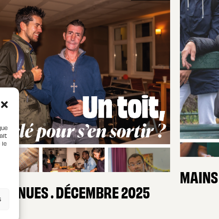
que
ait
 le
MAINS
NS NUES . DÉCEMBRE 2025
s