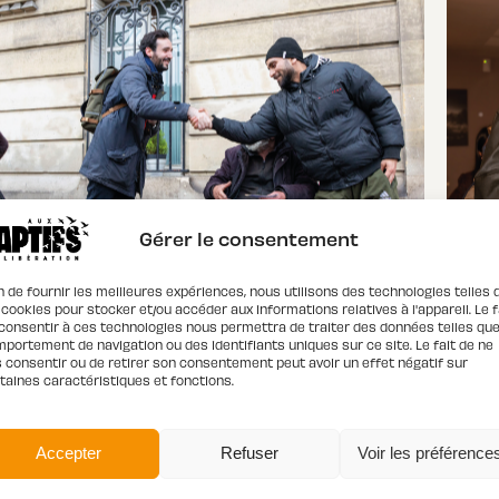
Gérer le consentement
n de fournir les meilleures expériences, nous utilisons des technologies telles 
 cookies pour stocker et/ou accéder aux informations relatives à l'appareil. Le f
consentir à ces technologies nous permettra de traiter des données telles que
portement de navigation ou des identifiants uniques sur ce site. Le fait de ne
 consentir ou de retirer son consentement peut avoir un effet négatif sur
taines caractéristiques et fonctions.
MAI
MAINS NUES. MARS 2026
Accepter
Refuser
Voir les préférence