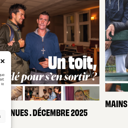
que
ait
 le
MAINS
NS NUES . DÉCEMBRE 2025
s