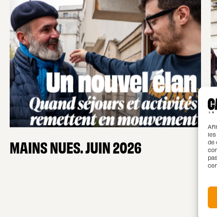
Afi
les
MAINS NUES. JUIN 2026
de 
com
pas
cer