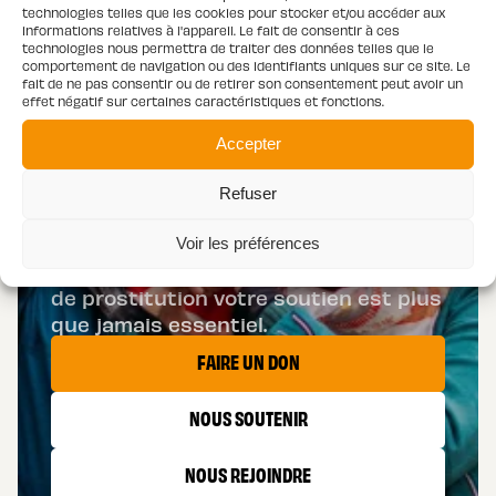
technologies telles que les cookies pour stocker et/ou accéder aux
AIDER
informations relatives à l'appareil. Le fait de consentir à ces
technologies nous permettra de traiter des données telles que le
comportement de navigation ou des identifiants uniques sur ce site. Le
fait de ne pas consentir ou de retirer son consentement peut avoir un
effet négatif sur certaines caractéristiques et fonctions.
LES CAPTIFS
Accepter
Vous pouvez nous aider de plusieurs
Refuser
façons… Vous engager et devenir
bénévole ou faire un don. Pour les
Voir les préférences
personnes de la rue ou en situation
de prostitution votre soutien est plus
que jamais essentiel.
FAIRE UN DON
NOUS SOUTENIR
NOUS REJOINDRE