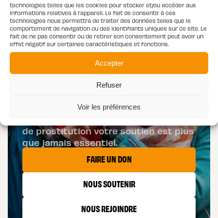
technologies telles que les cookies pour stocker et/ou accéder aux
AIDER
informations relatives à l'appareil. Le fait de consentir à ces
technologies nous permettra de traiter des données telles que le
comportement de navigation ou des identifiants uniques sur ce site. Le
fait de ne pas consentir ou de retirer son consentement peut avoir un
effet négatif sur certaines caractéristiques et fonctions.
LES CAPTIFS
Accepter
Vous pouvez nous aider de plusieurs
Refuser
façons… Vous engager et devenir
bénévole ou faire un don. Pour les
Voir les préférences
personnes de la rue ou en situation
de prostitution votre soutien est plus
que jamais essentiel.
FAIRE UN DON
NOUS SOUTENIR
NOUS REJOINDRE