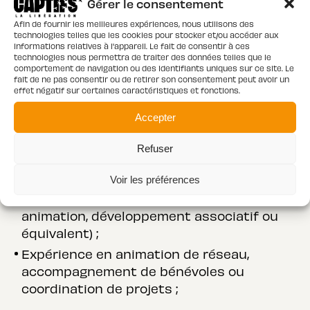
Gérer le consentement
Poste basé à Paris 11e, avec des
déplacements ponctuels à Paris et en
Afin de fournir les meilleures expériences, nous utilisons des
technologies telles que les cookies pour stocker et/ou accéder aux
petite couronne ;
informations relatives à l'appareil. Le fait de consentir à ces
technologies nous permettra de traiter des données telles que le
Activité incluant quelques interventions
comportement de navigation ou des identifiants uniques sur ce site. Le
en fin de journée de manière occasionnelle,
fait de ne pas consentir ou de retirer son consentement peut avoir un
effet négatif sur certaines caractéristiques et fonctions.
avec une intensification en période
hivernale.
Accepter
PROFIL
Refuser
Voir les préférences
Formation supérieure (travail social,
animation, développement associatif ou
équivalent) ;
Expérience en animation de réseau,
accompagnement de bénévoles ou
coordination de projets ;