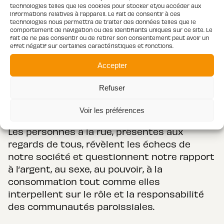
sur la Personne prise comme un Tout, se
technologies telles que les cookies pour stocker et/ou accéder aux
informations relatives à l'appareil. Le fait de consentir à ces
fondant ainsi sur l’anthropologie chrétienne
technologies nous permettra de traiter des données telles que le
qui a pour vocation d’unifier et de vivifier
comportement de navigation ou des identifiants uniques sur ce site. Le
fait de ne pas consentir ou de retirer son consentement peut avoir un
inséparablement le corps, l’âme et l’esprit :
effet négatif sur certaines caractéristiques et fonctions.
cela constitue son principe régulateur.
Accepter
Une Personne ne se réduit donc pas à
Refuser
l’ensemble des problèmes dont elle pâtit :
elle recèle aussi des capacités à révéler et
Voir les préférences
régénérer.
Les personnes à la rue, présentes aux
regards de tous, révèlent les échecs de
notre société et questionnent notre rapport
à l’argent, au sexe, au pouvoir, à la
consommation tout comme elles
interpellent sur le rôle et la responsabilité
des communautés paroissiales.