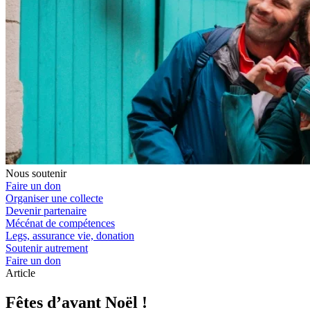
Nous soutenir
Faire un don
Organiser une collecte
Devenir partenaire
Mécénat de compétences
Legs, assurance vie, donation
Soutenir autrement
Faire un don
Article
Fêtes d’avant Noël !