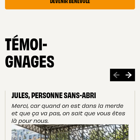
DEVENIR BÉNÉVOLE
accompagnement social.
journée. Contactez-nous pour en savoir plus.
TÉMOI-
GNAGES
JULES, PERSONNE SANS-ABRI
Merci, car quand on est dans la merde
et que ça va pas, on sait que vous êtes
là pour nous.