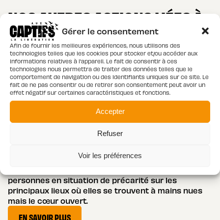
NOS AUTRES ACTIONS LIÉES À
LA PRÉCARITÉ
Gérer le consentement
Afin de fournir les meilleures expériences, nous utilisons des
technologies telles que les cookies pour stocker et/ou accéder aux
VOIR TOUTES NOS ACTIONS
informations relatives à l'appareil. Le fait de consentir à ces
technologies nous permettra de traiter des données telles que le
comportement de navigation ou des identifiants uniques sur ce site. Le
fait de ne pas consentir ou de retirer son consentement peut avoir un
effet négatif sur certaines caractéristiques et fonctions.
Accepter
Refuser
PRÉCARITÉ
Maraudes – Tournées-rue
Voir les préférences
Chaque semaine, un binôme va à la rencontre des
personnes en situation de précarité sur les
principaux lieux où elles se trouvent à mains nues
mais le cœur ouvert.
EN SAVOIR PLUS